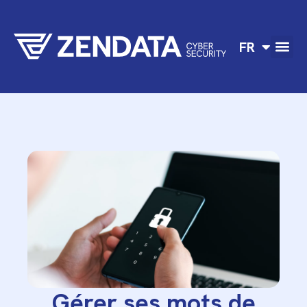
FR
EN
Gérer ses mots de