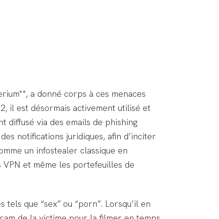
lerium**, a donné corps à ces menaces
 il est désormais activement utilisé et
t diffusé via des emails de phishing
notifications juridiques, afin d’inciter
t comme un infostealer classique en
ons VPN et même les portefeuilles de
s tels que “sex” ou “porn”. Lorsqu’il en
cam de la victime pour la filmer en temps