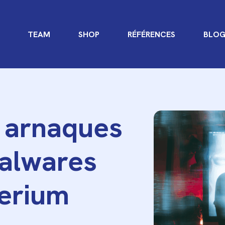
TEAM
SHOP
RÉFÉRENCES
BLO
s arnaques
malwares
lerium