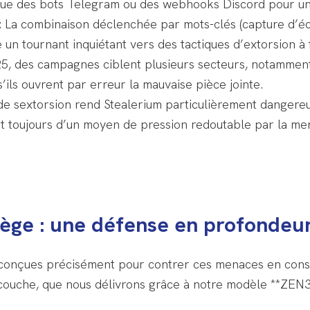
ue des bots Telegram ou des webhooks Discord pour une e
: La combinaison déclenchée par mots-clés (capture d’éc
re un tournant inquiétant vers des tactiques d’extorsion à 
5, des campagnes ciblent plusieurs secteurs, notamment l’
’ils ouvrent par erreur la mauvaise pièce jointe.
t de sextorsion rend Stealerium particulièrement dangere
nt toujours d’un moyen de pression redoutable par la me
e : une défense en profondeur
onçues précisément pour contrer ces menaces en consta
couche, que nous délivrons grâce à notre modèle **ZEN3