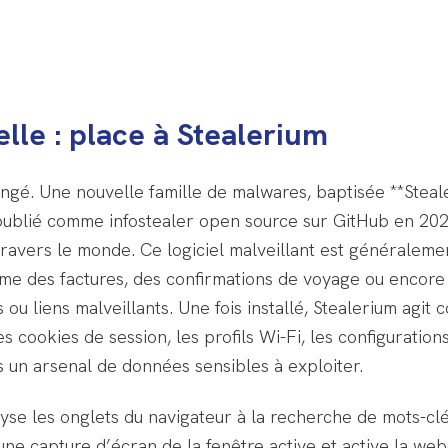
elle : place à Stealerium
angé. Une nouvelle famille de malwares, baptisée **Stea
 publié comme infostealer open source sur GitHub en 2022,
avers le monde. Ce logiciel malveillant est généralemen
des factures, des confirmations de voyage ou encore des 
s ou liens malveillants. Une fois installé, Stealerium agi
les cookies de session, les profils Wi-Fi, les configurati
 un arsenal de données sensibles à exploiter.
lyse les onglets du navigateur à la recherche de mots-clé
ne capture d’écran de la fenêtre active et active la web