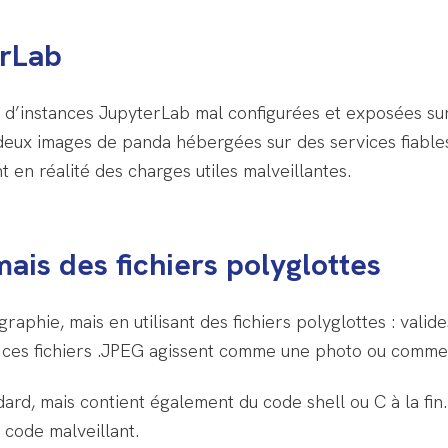
erLab
on d’instances JupyterLab mal configurées et exposées su
e deux images de panda hébergées sur des services fiab
 en réalité des charges utiles malveillantes.
ais des fichiers polyglottes
phie, mais en utilisant des fichiers polyglottes : valid
ir, ces fichiers .JPEG agissent comme une photo ou comme 
rd, mais contient également du code shell ou C à la fin. A
 code malveillant.