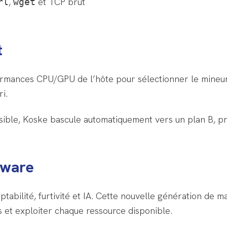
,
et TCP brut
rl
wget
t
formances CPU/GPU de l’hôte pour sélectionner le mineu
i.
sible, Koske bascule automatiquement vers un plan B, p
lware
abilité, furtivité et IA. Cette nouvelle génération de 
s et exploiter chaque ressource disponible.