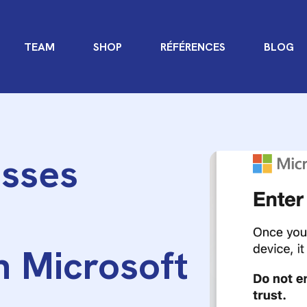
TEAM
SHOP
RÉFÉRENCES
BLOG
usses
on Microsoft