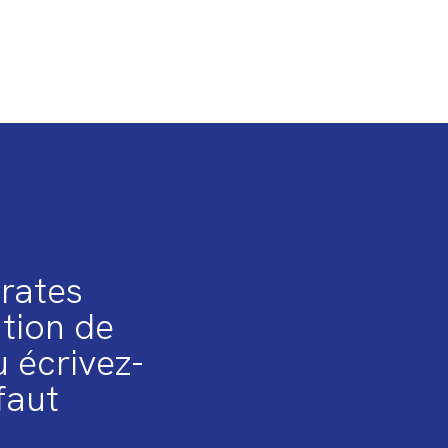
irates
ation de
 écrivez-
faut