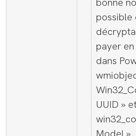
bonne nou
possible 
décrypta
payer en
dans Pow
wmiobje
Win32_C
UUID » e
win32_c
Model ».