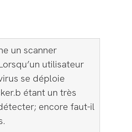
ne un scanner
orsqu’un utilisateur
virus se déploie
er.b étant un très
détecter; encore faut-il
s.