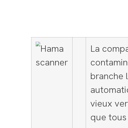
La compa
contaminé
branche l
automati
vieux ver
que tous 