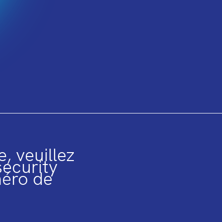
, veuillez
ecurity
méro de