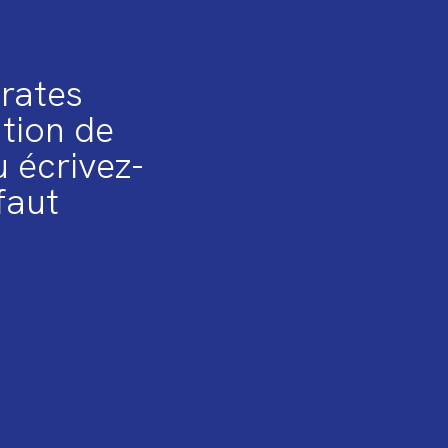
irates
ation de
 écrivez-
faut