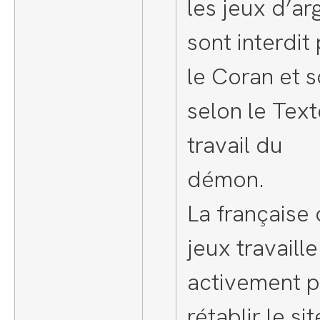
les jeux d’ar
sont interdit
le Coran et s
selon le Text
travail du
démon.
La française
jeux travaille
activement 
rétablir le sit