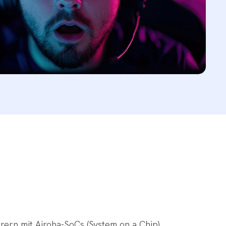
ern mit Airoha-SoCs (System on a Chip)